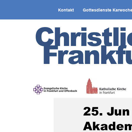
Kontakt
Gottesdienste Karwoche
Christl
Frankf
25. Jun
Akademi