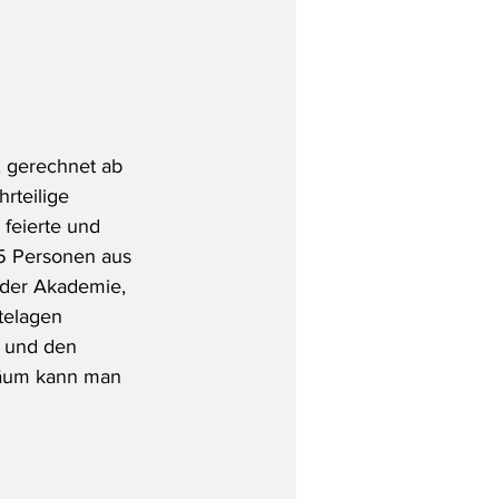
, gerechnet ab 
rteilige 
eierte und      
25 Personen aus 
der Akademie, 
telagen 
 und den 
läum kann man 