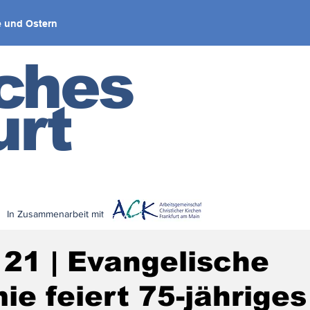
 und Ostern
iches
urt
In Zusammenarbeit mit
< zurück
 21 | Evangelische
e feiert 75-jähriges