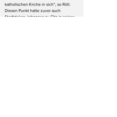
katholischen Kirche in sich“, so Röll.
Diesen Punkt hatte zuvor auch 
Stadtdekan Johannes zu Eltz in seiner 
Begrüßung aufgegriffen: „Der 
Gesamtverband macht durch seine 
Funktionalität Dinge erfahrbar“, hatte 
der Stadtdekan es formuliert. Wolfgang 
Rösch, Generalvikar des Bistums, 
überbrachte Glückwünsche aus 
Limburg und dankte für die Arbeit des 
Gesamtverbandes, für „das, was Ihr hier 
erhaltet“. Er rief Geschäftsführer Guido 
Schell und seinem Team zu: „Schreiben 
Sie die Geschichte fort ins nächste 
Jahrhundert – Glück auf!“.
Wer nun Lust bekommen hat, mehr zur 
Geschichte des Gesamtverbandes zu 
erfahren, die auch eng mit der 