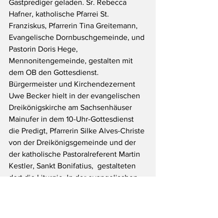
Gastprediger geladen. Sr. Rebecca 
Hafner, katholische Pfarrei St. 
Franziskus, Pfarrerin Tina Greitemann, 
Evangelische Dornbuschgemeinde, und 
Pastorin Doris Hege, 
Mennonitengemeinde, gestalten mit 
dem OB den Gottesdienst. 
Bürgermeister und Kirchendezernent 
Uwe Becker hielt in der evangelischen 
Dreikönigskirche am Sachsenhäuser 
Mainufer in dem 10-Uhr-Gottesdienst 
die Predigt, Pfarrerin Silke Alves-Christe 
von der Dreikönigsgemeinde und der 
der katholische Pastoralreferent Martin 
Kestler, Sankt Bonifatius,  gestalteten 
dort die Liturgie. In der evangelischen 
Bethlehemkirche in Frankfurt-Ginnheim 
gestalteten die Präsidentin der 
Diözesanversammlung des 