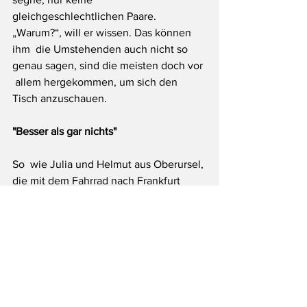
gleichgeschlechtlichen Paare. 
„Warum?“, will er wissen. Das können 
ihm  die Umstehenden auch nicht so 
genau sagen, sind die meisten doch vor 
 allem hergekommen, um sich den 
Tisch anzuschauen.
"Besser als gar nichts"
So  wie Julia und Helmut aus Oberursel, 
die mit dem Fahrrad nach Frankfurt  
gefahren sind. „Es ist schon schade, 
dass die Begegnungen ausfallen“,  
findet die Frau aus dem 
Hochtaunuskreis. „Aber digital ist 
besser als  gar nichts.“ Die beiden 
wollen den einen oder anderen 
Programmpunkt im  Internet verfolgen. 