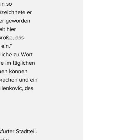
in so 
ezeichnete er 
ner geworden 
lt hier 
Große, das 
ein.“  
liche zu Wort 
e im täglichen 
hen können 
rachen und ein 
lenkovic, das 
rter Stadtteil. 
 die 