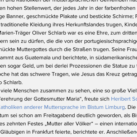
n hohen Stellenwert, der jedes Jahr in der farbenfrohen
tige Banner, geschmückte Plakate und bestickte Schirme;
 traditionelle Kleidung ihres Herkunftslandes trugen, Kin
arien-Träger Oliver Schlarb war es eine Ehre, zum dritten
rn sein zu dürfen, die die von der portugiesischsprach
ckte Muttergottes durch die Straßen trugen. Seine Frau
tammt aus Guatemala und berichtete, in südamerikanisch
en sogar Geld, um bei derlei Prozessionen die Statue zu 
che hat das schwere Tragen, wie Jesus das Kreuz getrage
 Schlarb.
o viele Menschen zusammen zu sehen, eine so große Vielfa
erehrung der Gottesmutter Maria“, freute sich 
Heribert S
atholiken anderer Muttersprache im Bistum Limburg
. Di
um sei schon am Freitagabend deutlich geworden, als Bi
es zehnten Festes „Mutter aller Völker“ – einen internati
Gläubigen in Frankfurt feierte, berichtete er. Anschließen