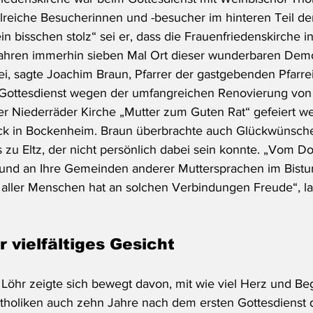
ahlreiche Besucherinnen und -besucher im hinteren Teil de
n bisschen stolz“ sei er, dass die Frauenfriedenskirche i
hren immerhin sieben Mal Ort dieser wunderbaren Demo
, sagte Joachim Braun, Pfarrer der gastgebenden Pfarrei 
 Gottesdienst wegen der umfangreichen Renovierung von
r Niederräder Kirche „Mutter zum Guten Rat“ gefeiert wer
rück in Bockenheim. Braun überbrachte auch Glückwünsch
zu Eltz, der nicht persönlich dabei sein konnte. „Vom D
e und an Ihre Gemeinden anderer Muttersprachen im Bistum
n, aller Menschen hat an solchen Verbindungen Freude“, la
 vielfältiges Gesicht
öhr zeigte sich bewegt davon, mit wie viel Herz und Beg
tholiken auch zehn Jahre nach dem ersten Gottesdienst d