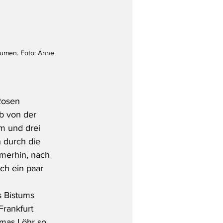
lumen. Foto: Anne 
Rosen 
b von der 
m und drei 
 durch die 
merhin, nach 
ch ein paar 
 Bistums 
Frankfurt 
omas Löhr so 