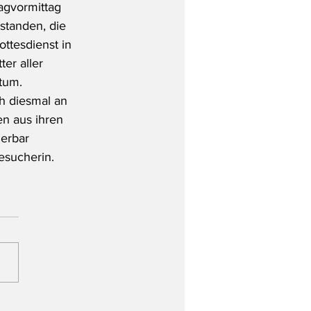
agvormittag 
standen, die 
ttesdienst in 
er aller 
tum.
h diesmal an 
en aus ihren 
erbar 
esucherin.