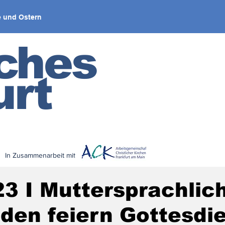
 und Ostern
iches
urt
In Zusammenarbeit mit
< zurück
23 I Muttersprachlic
en feiern Gottesdi