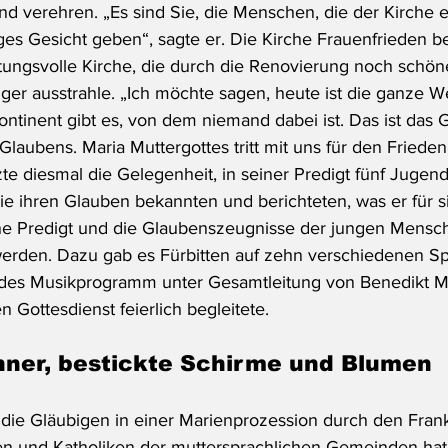
nd verehren. „Es sind Sie, die Menschen, die der Kirche e
iges Gesicht geben“, sagte er. Die Kirche Frauenfrieden b
tungsvolle Kirche, die durch die Renovierung noch schö
ger ausstrahle. „Ich möchte sagen, heute ist die ganze We
tinent gibt es, von dem niemand dabei ist. Das ist das 
Glaubens. Maria Muttergottes tritt mit uns für den Frieden 
te diesmal die Gelegenheit, in seiner Predigt fünf Jugend
e ihren Glauben bekannten und berichteten, was er für si
ne Predigt und die Glaubenszeugnisse der jungen Mensc
erden. Dazu gab es Fürbitten auf zehn verschiedenen Sp
des Musikprogramm unter Gesamtleitung von Benedikt Mi
 Gottesdienst feierlich begleitete.
nner, bestickte Schirme und Blumen
ie Gläubigen in einer Marienprozession durch den Frankfu
nen und Katholiken der muttersprachlichen Gemeinden hat