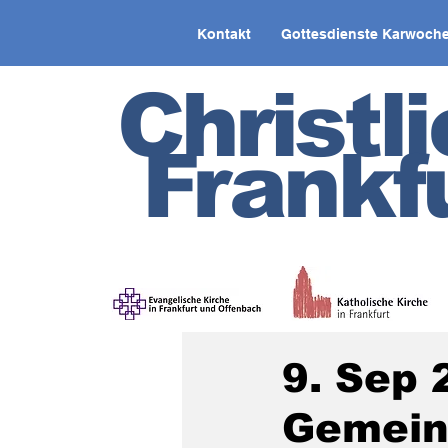
Kontakt
Gottesdienste Karwoche
Christl
Frankf
9. Sep 
Gemeind