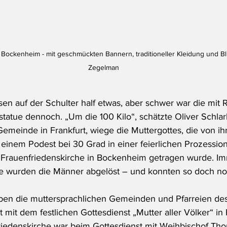
Bockenheim - mit geschmückten Bannern, traditioneller Kleidung und B
Zegelman
sen auf der Schulter half etwas, aber schwer war die mit 
atue dennoch. „Um die 100 Kilo“, schätzte Oliver Schlar
emeinde in Frankfurt, wiege die Muttergottes, die von ih
 einem Podest bei 30 Grad in einer feierlichen Prozession
 Frauenfriedenskirche in Bockenheim getragen wurde. Im
ke wurden die Männer abgelöst – und konnten so doch no
en die muttersprachlichen Gemeinden und Pfarreien des
mit dem festlichen Gottesdienst „Mutter aller Völker“ in 
friedenskirche war beim Gottesdienst mit Weihbischof Th