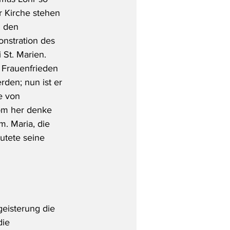
r Kirche stehen 
n den 
nstration des 
St. Marien. 
 Frauenfrieden 
den; nun ist er 
e von 
om her denke 
. Maria, die 
utete seine 
eisterung die 
ie 