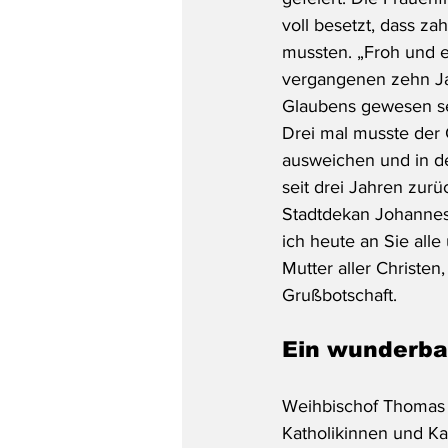
voll besetzt, dass z
mussten. „Froh und ei
vergangenen zehn Ja
Glaubens gewesen sei
Drei mal musste der
ausweichen und in de
seit drei Jahren zu
Stadtdekan Johannes 
ich heute an Sie all
Mutter aller Christe
Grußbotschaft.
Ein wunderbar
Weihbischof Thomas L
Katholikinnen und Ka