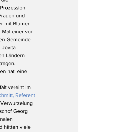
 Prozession 
 Frauen und 
der mit Blumen 
 Mal einer von 
igen Gemeinde 
 Jovita 
en Ländern 
tragen. 
n hat, eine 
lt vereint im 
chmitt, Referent 
e Verwurzelung 
schof Georg 
onalen 
d hätten viele 