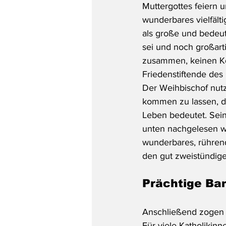
Muttergottes feiern u
wunderbares vielfält
als große und bedeu
sei und noch großarti
zusammen, keinen Kon
Friedenstiftende des 
Der Weihbischof nutz
kommen zu lassen, di
Leben bedeutet. Sei
unten nachgelesen w
wunderbares, rühren
den gut zweistündigen
Prächtige Ba
Anschließend zogen d
Für viele Katholikin