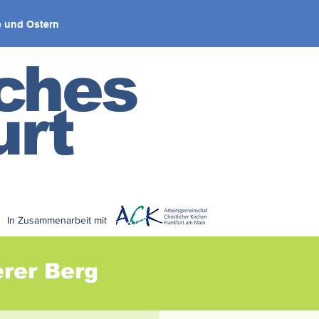
 und Ostern
iches
urt
In Zusammenarbeit mit
< zurück
rer Berg