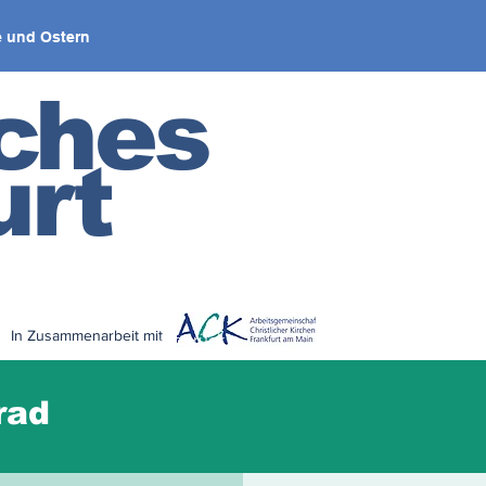
 und Ostern
iches
urt
In Zusammenarbeit mit
< zurück
rad