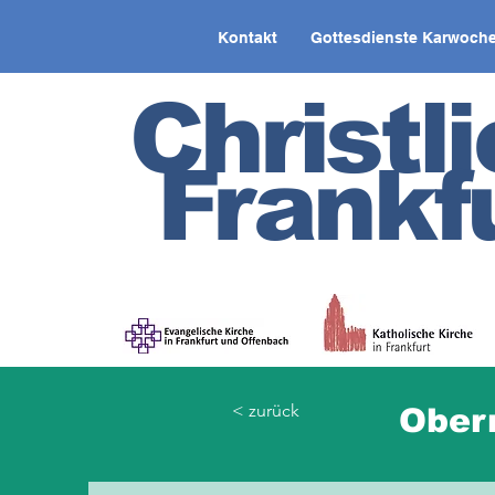
Kontakt
Gottesdienste Karwoche
Christl
Frankf
< zurück
Ober