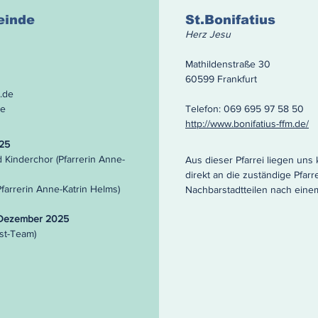
einde
St.Bonifatius
Herz Jesu
Mathildenstraße 30
60599 Frankfurt
.de
de
Telefon: 069 695 97 58 50
http://www.bonifatius-ffm.de/
025
d Kinderchor (Pfarrerin Anne-
Aus dieser Pfarrei liegen uns
direkt an die zuständige Pfarr
farrerin Anne-Katrin Helms)
Nachbarstadtteilen nach eine
. Dezember 2025
nst-Team)