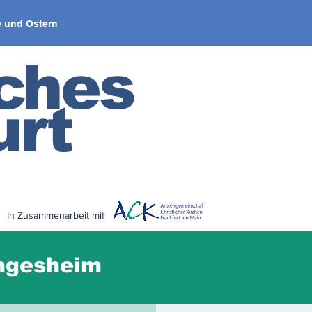
 und Ostern
iches
urt
In Zusammenarbeit mit
< zurück
ngesheim