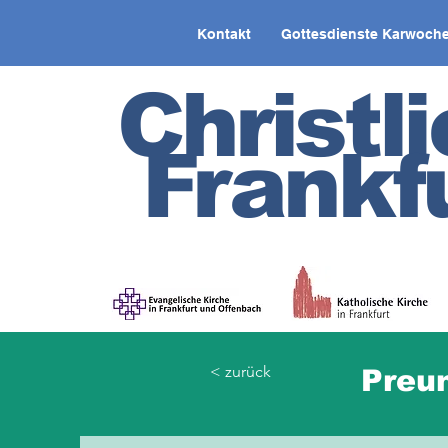
Kontakt
Gottesdienste Karwoche
Christl
Frankf
< zurück
Preu