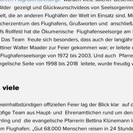
Bilder  gezeigt und Glückwunschvideos von Seelsorgerin
lt, die an anderen Flughäfen der Welt im Einsatz sind. Mi
ucherzentrum des Flughafens, Grußworten und  anschlie
ufs Rollfeld hat die Ökumenische  Flughafenseelsorge am
. Das Team  freute sich besonders, dass auch der langjähr
ottiner Walter Maader zur Feier gekommen war; er leitete 
r Flughafenseelsorge von 1972 bis 2003. Und auch  Pfarrer
ngelische Seite von 1998 bis 2018  leitete, wurde freudig
 viele
ieinhalbstündigen offiziellen Feier lag der Blick klar  auf 
öpfige Team aus Haupt- und  Ehrenamtlichen rund um den
ling und  die evangelische Pfarrerin Bettina Klünemann l
e am Flughafen. „Gut 68.000 Menschen reisen in 24 Stund