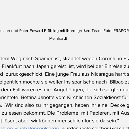
nemann und Pater Edward Fröhling mit ihrem großen Team. Foto: FRAPOR
Meinhardt 
 dem Weg nach Spanien ist, strandet wegen Corona  in Fra
Frankfurt nach Japan gereist  ist, wird bei der Einreise 
  zurückgeschickt. Eine junge Frau aus Nicaragua harrt s
eigentlich möchte sie weiter ins spanische nach  Bilbao z
„In dem Fall waren es die  Angehörigen, die sich sorgten un
ichtete  Bettina Janotta vom Kirchlichen Sozialdienst fü
. „Wir sind also zu ihr gegangen, haben ihr eine  Decke g
s zu essen bekommt. Die Probleme  mit Papieren, mit Aus-
 lösen, aber  wir können menschlich für sie da sein.“
ahren Flughafenseelsorge
  wurden viele solcher Geschich