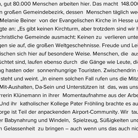
n, gut 80.000 Menschen arbeiten hier. Das macht  148.0
n großen Gemeindebezirk, dessen  Menschen täglich wec
 Melanie Beiner  von der Evangelischen Kirche in Hesse 
ügte an: „Es gibt keinen Kirchturm, aber trotzdem sind wir 
christliche Gemeinde ausmacht: Keinen zu  verlieren unt
en sie auf, die großen Weltgeschehnisse. Freude und Leid
chen sich hier auf besondere Weise. Menschen, die  aus
chtet sind, laufen ebenso durch  die Gänge wie Leute, die
 hasten oder  sonnenhungrige Touristen. Zwischendrin e
e steht und weint. „In einem solchen Fall rufen uns die Mit
it-Aushalten, Da-Sein und Unterstützen ist  das, was uns
rrerin Klünemann in ihrer  Momentaufnahme aus der Arbei
nd ihr  katholischer Kollege Pater Fröhling brachte es au
orge ist Teil der anpackenden Airport-Community. Wir  ta
r Babynahrung und Windeln,  Spielzeug, Süßigkeiten und
 Gelassenheit  zu bringen – auch wenn uns das auch nic