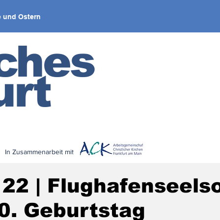
 und Ostern
iches
urt
In Zusammenarbeit mit
< zurück
 22 | Flughafenseels
50. Geburtstag