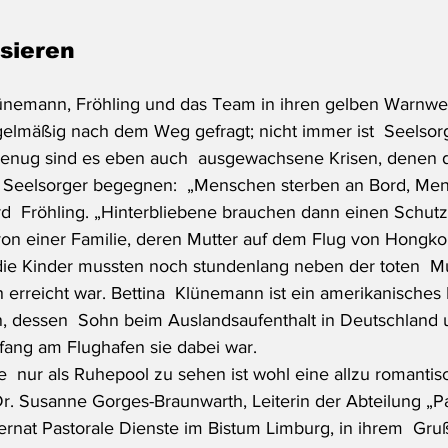
sieren
lünemann, Fröhling und das Team in ihren gelben Warnwe
elmäßig nach dem Weg gefragt; nicht immer ist  Seelsorge
genug sind es eben auch  ausgewachsene Krisen, denen d
 Seelsorger begegnen:  „Menschen sterben an Bord, Men
d  Fröhling. „Hinterbliebene brauchen dann einen Schut
 von einer Familie, deren Mutter auf dem Flug von Hongko
 die Kinder mussten noch stundenlang neben der toten  Mu
ch erreicht war. Bettina  Klünemann ist ein amerikanisches
n, dessen  Sohn beim Auslandsaufenthalt in Deutschland
ang am Flughafen sie dabei war.
e  nur als Ruhepool zu sehen ist wohl eine allzu romantis
Dr. Susanne Gorges-Braunwarth, Leiterin der Abteilung „Pas
nat Pastorale Dienste im Bistum Limburg, in ihrem  Gru