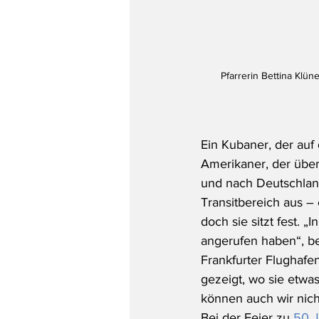
Pfarrerin Bettina Klü
Ein Kubaner, der auf
Amerikaner, der über 
und nach Deutschland
Transitbereich aus – 
doch sie sitzt fest. 
angerufen haben“, ber
Frankfurter Flughafen
gezeigt, wo sie etwa
können auch wir nicht
Bei der Feier zu 
50 J