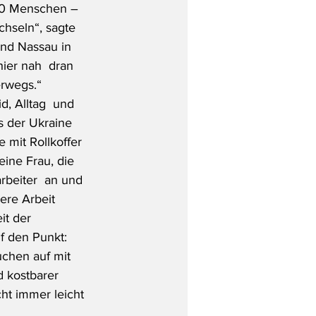
00 Menschen – 
hseln“, sagte 
und Nassau in 
hier nah  dran 
erwegs.“
, Alltag  und 
 der Ukraine 
 mit Rollkoffer 
ine Frau, die 
arbeiter  an und 
ere Arbeit 
t der 
f den Punkt: 
uchen auf mit 
 kostbarer 
ht immer leicht 