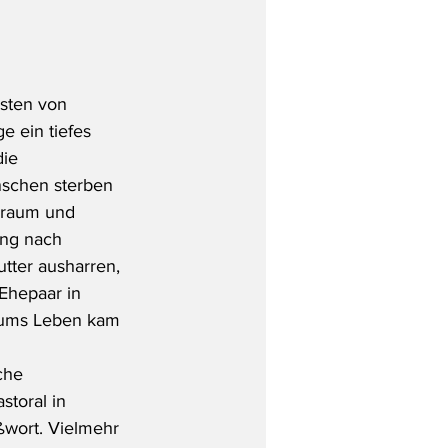
sten von  
 ein tiefes 
ie 
schen sterben 
zraum und 
ng nach  
tter ausharren, 
 Ehepaar in 
 ums Leben kam 
che 
toral in  
ßwort. Vielmehr 