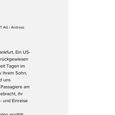
T AG / Andreas 
nkfurt. Ein US-
zurückgewiesen 
eit Tagen im  
u ihrem Sohn, 
d uns 
r Passagiere am  
ebracht, ihr 
 und Einreise 
ten erzählt. 