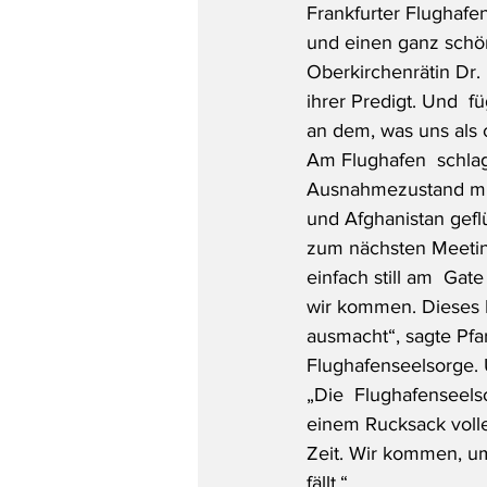
Frankfurter Flughafe
und einen ganz schö
Oberkirchenrätin Dr.
ihrer Predigt. Und  f
an dem, was uns als 
Am Flughafen  schlag
Ausnahmezustand mis
und Afghanistan geflü
zum nächsten Meeting
einfach still am  Gat
wir kommen. Dieses M
ausmacht“, sagte Pfa
Flughafenseelsorge. U
„Die  Flughafenseels
einem Rucksack volle
Zeit. Wir kommen, um
fällt.“