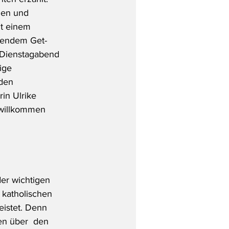
nen und 
t einem  
ßendem Get-
 Dienstagabend 
ige 
den  
in Ulrike 
 willkommen 
der wichtigen 
 katholischen 
eistet. Denn 
en über  den 