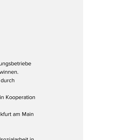
ngsbetriebe 
ewinnen. 
 durch 
in Kooperation 
kfurt am Main
zialarbeit in 