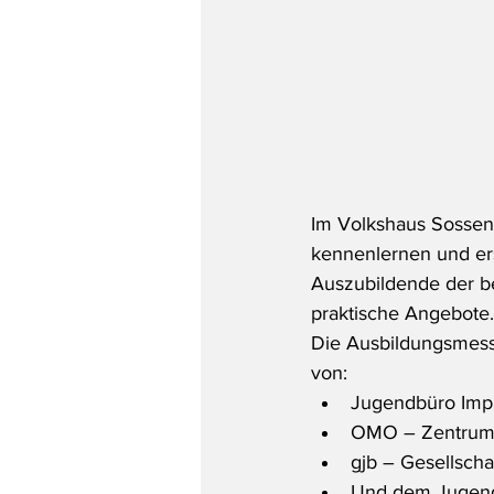
Im Volkshaus Sosse
kennenlernen und ers
Auszubildende der be
praktische Angebote.
Die Ausbildungsmesse
von:
Jugendbüro Impu
OMO – Zentrum 
gjb – Gesellscha
Und dem Jugendb