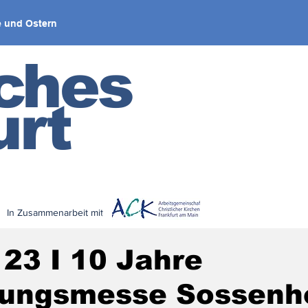
 und Ostern
iches
urt
In Zusammenarbeit mit
< zurück
 23 I 10 Jahre
dungsmesse Sossenh