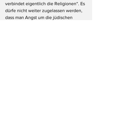
verbindet eigentlich die Religionen“. Es 
dürfe nicht weiter zugelassen werden, 
dass man Angst um die jüdischen 
Mitbürger:innen habe, so Kamlah. Zwei 
Länder hätten besondere 
Verantwortung für Schutzräume für 
Jüdinnen und Juden – Israel und 
Deutschland.
Die Opfer der Gewalt in Nahost, auch 
die in Gaza, egal welcher Religion, 
bedrückten ihn, sagte der evangelische 
Stadtdekan. Der katholische Stadtdekan 
Johannes zu Eltz appellierte, sich kein 
Freund-, Feindschema aufzwingen zu 
lassen. Konflikte müssten auf dem 
Boden des Grundgesetzes gelöst 
werden. Johannes zu Eltz bekräftigte: 
„Wir wollen, dass Jüdinnen und Juden 
hier unbehelligt leben können.“ Erst 