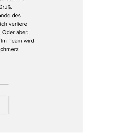
 Gruß.
ande des 
ich verliere 
. Oder aber: 
“ Im Team wird 
 Schmerz 