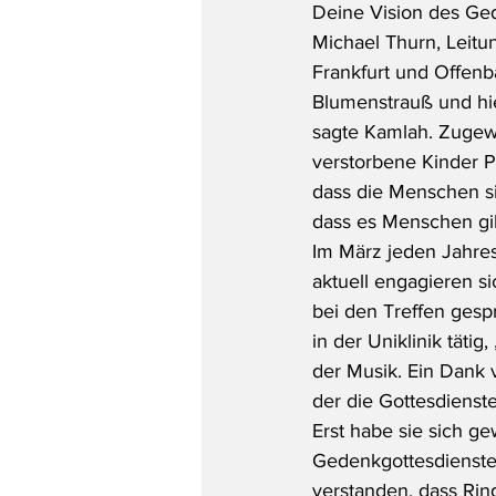
Deine V
i
sion des Ged
Michael Thurn, Leitu
Frankfurt und Offenb
Blumenstrauß und hi
sagte Kamlah. Zugewa
verstorbene Kinder 
dass die Menschen sic
dass es Menschen gibt
Im März jeden Jahres 
aktuell engagieren s
bei den Treffen gesp
in der Uniklinik tätig
der Musik. Ein Dank 
der die Gottesdienst
Erst habe sie sich g
Gedenkgottesdienste,
verstanden, dass Ring