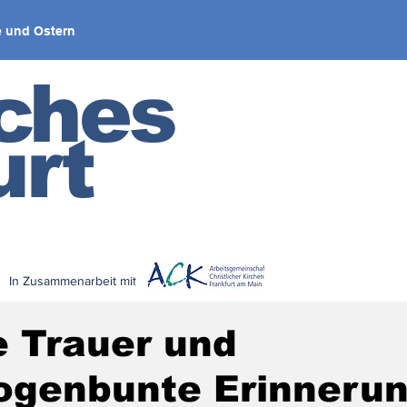
 und Ostern
iches
urt
In Zusammenarbeit mit
< zurück
e Trauer und
ogenbunte Erinneru