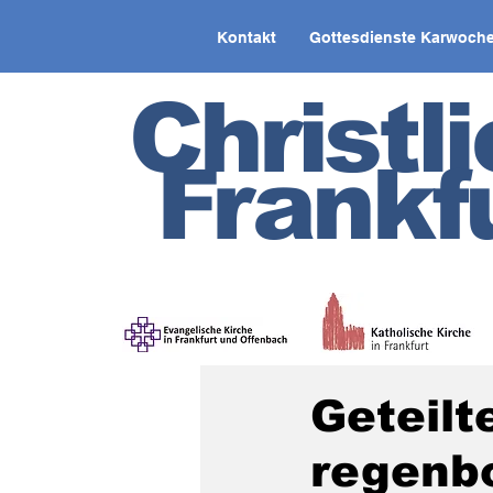
Kontakt
Gottesdienste Karwoche
Christl
Frankf
Geteilt
regenb