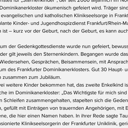
 Dominikanerkloster ökumenisch gefeiert wird. Träger sind
 evangelischen und katholischen Klinikseelsorge in Frankf
ante Kinder- und Jugendhospizdienst Frankfurt/Rhein-Mai
 ist – kurz vor der Geburt, nach der Geburt, es kann auch
äum der Gedenkgottesdienste wurde nun gefeiert, bewusst
der gilt jeweils den Sternenkindern. Begangen wurde da
, Wiedersehen, Gesprächen, Beisammensein, mit Ansprach
m des Frankfurter Dominikanerklosters. Gut 30 Haupt- u
n zusammen zum Jubiläum.
wei weitere Kinder bekommen hat, das zweite Enkelkind is
che im Dominikanerkloster: „Das Wichtigste für mich sind 
 Schleifen zusammengehalten, stapelten sich die Geden
, gefüllt mit Einträgen von trauernden Angehörigen, mit 
ene, die hier einen Namen haben. In ihrer Rede sagte Tau
sionierte Klinikseelsorgerin der Frankfurter Uniklinik, ger