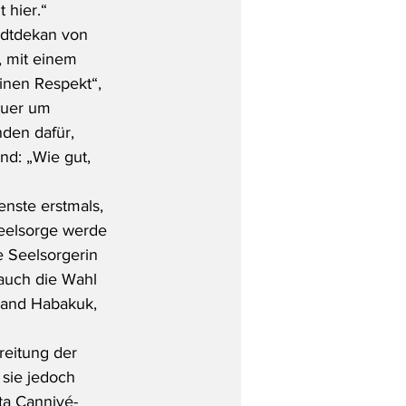
 hier.“
adtdekan von 
 mit einem 
nen Respekt“, 
auer um 
den dafür, 
nd: „Wie gut, 
enste erstmals, 
Seelsorge werde 
e Seelsorgerin 
i auch die Wahl 
 Band Habakuk, 
reitung der 
sie jedoch 
ta Cannivé-