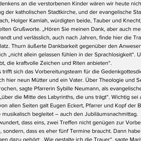
enkens an die verstorbenen Kinder wären wir heute nicht
ng der katholischen Stadtkirche, und der evangelische St
ach, Holger Kamlah, würdigten beide, Tauber und Knecht,
elten Grußworte. „Hören Sie meinen Dank, aber auch mei
ndt und verlässlich, auch nach Jahren, finde hier die Tr
Platz. Thurn äußerte Dankbarkeit gegenüber den Anwesen
h „nicht allein gelassen fühlen in der Sprachlosigkeit“. U
, die kraftvolle Zeichen und Riten anbieten“.
trifft sich das Vorbereitungsteam für die Gedenkgottesdi
ich hier neun Mütter und ein Vater. Über Theologie und 
rochen, sagte Pfarrerin Sybille Neumann, als evangelisch
, „über die Mitte des Labyrinths, die uns trägt“. Wichtig se
von allen Seiten galt Eugen Eckert, Pfarrer und Kopf der
e musikalisch begleitet – auch den Jubiläumsnachmittag.
ewundert, dass eins, zwei Treffen nicht genügen zur Vorbe
 sondern, dass es eher fünf Termine braucht. Dann habe 
en dazu gehört: „Wie gestalte ich die Trauer“, sagte Mari