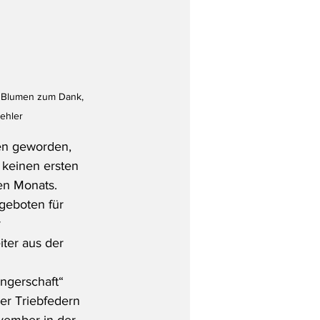
h Blumen zum Dank, 
Behler
en geworden, 
 keinen ersten 
en Monats. 
geboten für 
 
iter aus der 
ngerschaft“ 
er Triebfedern 
vember in der 