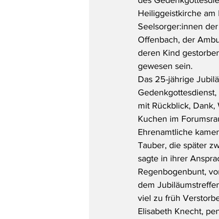
Heiliggeistkirche am
Seelsorger:innen der
Offenbach, der Ambul
deren Kind gestorben
gewesen sein.
Das 25-jährige Jubil
Gedenkgottesdienst, 
mit Rückblick, Dank
Kuchen im Forumsrau
Ehrenamtliche kame
Tauber, die später z
sagte in ihrer Anspra
Regenbogenbunt, von
dem Jubiläumstreffen
viel zu früh Verstorb
Elisabeth Knecht, pen