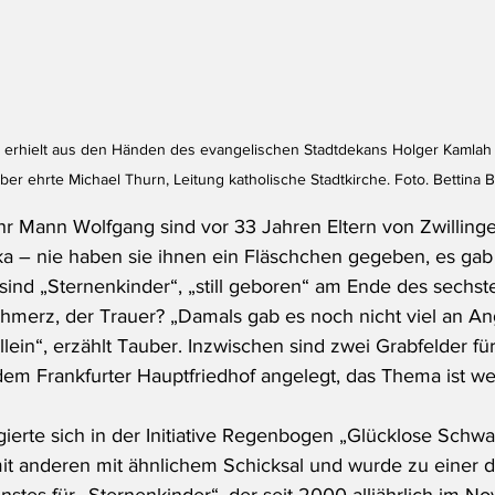
ht erhielt aus den Händen des evangelischen Stadtdekans Holger Kamla
ber ehrte Michael Thurn, Leitung katholische Stadtkirche. Foto. Bettina 
hr Mann Wolfgang sind vor 33 Jahren Eltern von Zwilling
a – nie haben sie ihnen ein Fläschchen gegeben, es gab
 sind „Sternenkinder“, „still geboren“ am Ende des sechst
hmerz, der Trauer? „Damals gab es noch nicht viel an An
llein“, erzählt Tauber. Inzwischen 
sind 
zwei Grabfelder für
dem Frankfurter Hauptfriedhof
 angelegt
, das Thema ist we
ierte sich in der Initiative Regenbogen „Glücklose Schwa
 mit anderen mit ähnlichem Schicksal und wurde zu einer d
stes für „Sternenkinder“, der seit 2000 alljährlich im No